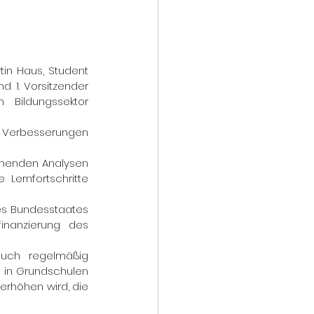
in Haus, Student 
 1. Vorsitzender 
Bildungssektor 
n Verbesserungen 
chenden Analysen 
Lernfortschritte 
es Bundesstaates 
inanzierung des 
uch regelmäßig 
 in Grundschulen 
rhöhen wird, die 