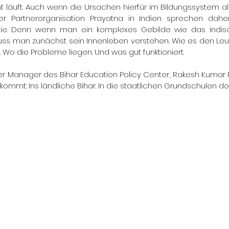
t läuft. Auch wenn die Ursachen hierfür im Bildungssystem al
rer Partnerorganisation Prayatna in Indien sprechen daher
 sie. Denn wenn man ein komplexes Gebilde wie das indis
s man zunächst sein Innenleben verstehen. Wie es den Leut
 Wo die Probleme liegen. Und was gut funktioniert.
er Manager des Bihar Education Policy Center, Rakesh Kumar R
kommt: Ins ländliche Bihar. In die staatlichen Grundschulen dor