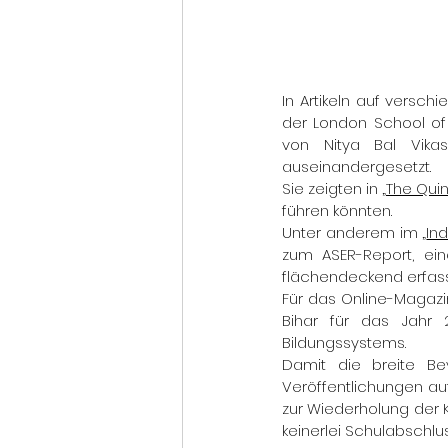
In Artikeln auf versc
der London School of 
von Nitya Bal Vikas
auseinandergesetzt.
Sie zeigten in 
„
The Quin
führen könnten.
Unter anderem im 
„
In
zum ASER-Report, eine
flächendeckend erfasst
Für das Online-Magazi
Bihar für das Jahr 2
Bildungssystems.
Damit die breite Be
Veröffentlichungen au
zur Wiederholung der K
keinerlei Schulabschlus