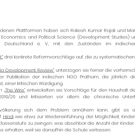
hiedenen Plattformen haben sich Rakesh Kumar Rajak und Mart
Economics and Political Science (Development Studies) und
 Deutschland e. V., mit den Zuständen im indischen 
t
“
 drei konkrete Reformvorschläge auf, die zu systematische
dia Development Review
“
 unterzogen sie ferner die vorherrs
r Publikation der indischen NGO Pratham, die jährlich die 
, einer kritischen Würdigung.
n 
„
The Wire
“
 entwickelten sie Vorschläge für den Haushalt d
019/20 und kritisierten vor allem die chronische Unterf
völkerung sich dem Problem annähern kann, gibt es a
f 
Hindi
 wie etwa zur Wiedereinführung der Möglichkeit, Kinder
lassenstufe zu zwingen, was absehbar die Anzahl der Kinder e
s erhalten, weil sie daraufhin die Schule verlassen.