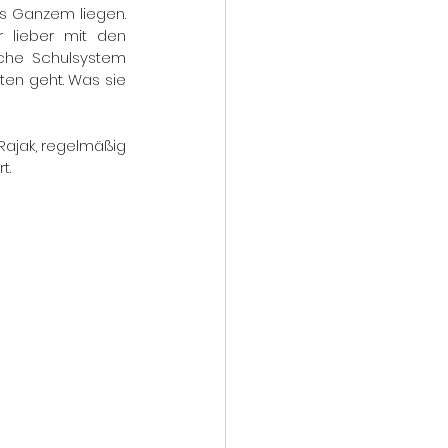
s Ganzem liegen. 
 lieber mit den 
che Schulsystem 
en geht. Was sie 
ajak, regelmäßig 
t. 