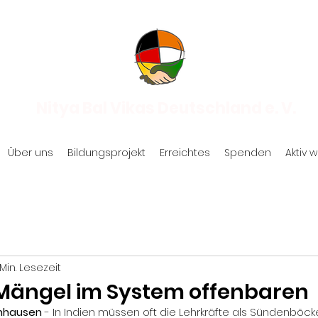
Nitya Bal Vikas Deutschland e. V.
Über uns
Bildungsprojekt
Erreichtes
Spenden
Aktiv 
 Min. Lesezeit
l Mängel im System offenbaren
nhausen
 - In Indien müssen oft die Lehrkräfte als Sündenböck