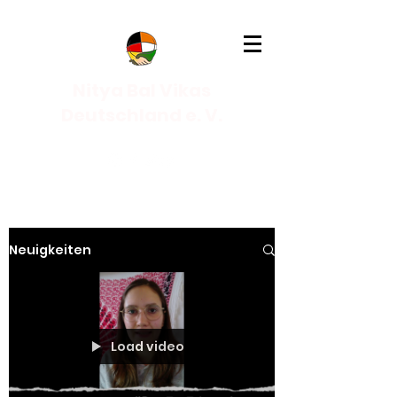
Nitya Bal Vikas
Deutschland e. V.
Neuigkeiten
Load video