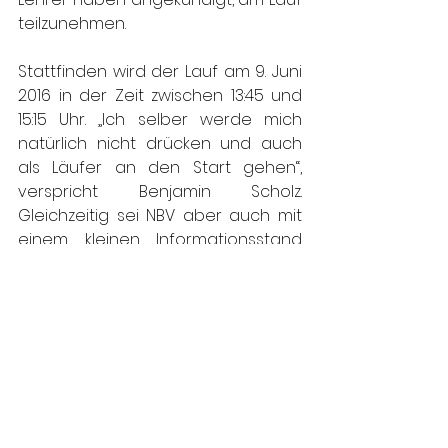
teilzunehmen.
Stattfinden wird der Lauf am 9. Juni 
2016 in der Zeit zwischen 13:45 und 
15:15 Uhr. „Ich selber werde mich 
natürlich nicht drücken und auch 
als Läufer an den Start gehen“, 
verspricht Benjamin Scholz. 
Gleichzeitig sei NBV aber auch mit 
einem kleinen Informationsstand 
vor Ort vertreten. Interessierte 
können die Gelegenheit nutzen, 
sich im persönlichen Gespräch 
näher über den Verein und seine 
Ziele zu informieren.